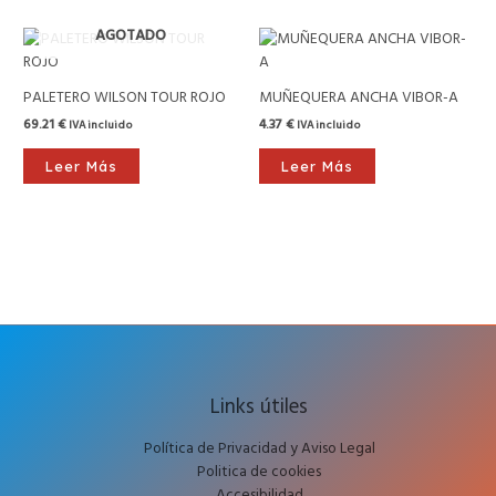
AGOTADO
PALETERO WILSON TOUR ROJO
MUÑEQUERA ANCHA VIBOR-A
69.21
€
4.37
€
IVA incluido
IVA incluido
Leer Más
Leer Más
Links útiles
Política de Privacidad y Aviso Legal
Politica de cookies
Accesibilidad