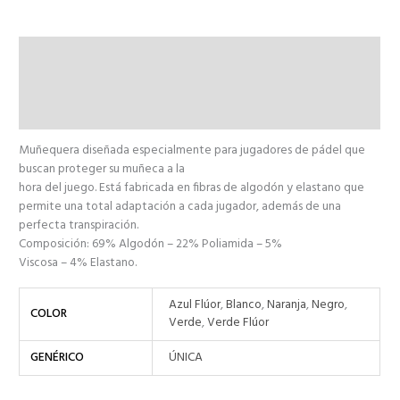
Descripción
Información adicional
Valoraciones (0)
Muñequera diseñada especialmente para jugadores de pádel que
buscan proteger su muñeca a la
hora del juego. Está fabricada en fibras de algodón y elastano que
permite una total adaptación a cada jugador, además de una
perfecta transpiración.
Composición: 69% Algodón – 22% Poliamida – 5%
Viscosa – 4% Elastano.
Azul Flúor
,
Blanco
,
Naranja
,
Negro
,
COLOR
Verde
,
Verde Flúor
GENÉRICO
ÚNICA