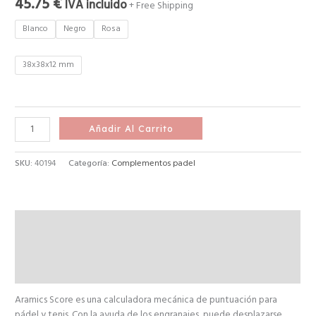
45.75
€
IVA incluido
+ Free Shipping
Blanco
Negro
Rosa
38x38x12 mm
Añadir Al Carrito
SKU:
40194
Categoría:
Complementos padel
Descripción
Información adicional
Valoraciones (0)
Aramics Score es una calculadora mecánica de puntuación para
pádel y tenis. Con la ayuda de los engranajes, puede desplazarse