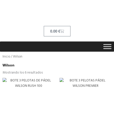
Ir
contenido
al
contenido
Cart
0.00
€
Inicio
/ Wilson
Wilson
Mostrando los 6 resultados