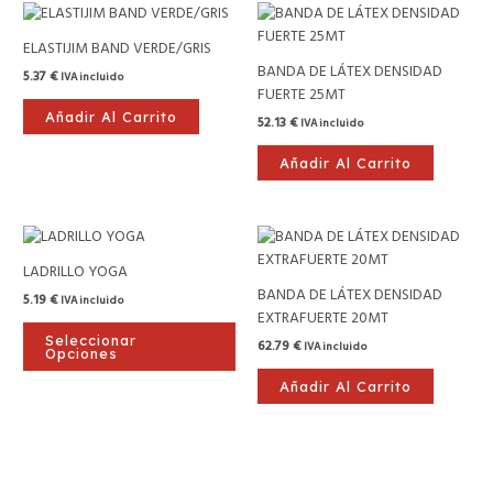
ELASTIJIM BAND VERDE/GRIS
BANDA DE LÁTEX DENSIDAD
5.37
€
IVA incluido
FUERTE 25MT
Añadir Al Carrito
52.13
€
IVA incluido
Añadir Al Carrito
Este
producto
LADRILLO YOGA
tiene
BANDA DE LÁTEX DENSIDAD
5.19
€
IVA incluido
múltiples
EXTRAFUERTE 20MT
variantes.
Seleccionar
62.79
€
IVA incluido
Las
Opciones
opciones
Añadir Al Carrito
se
pueden
elegir
en
la