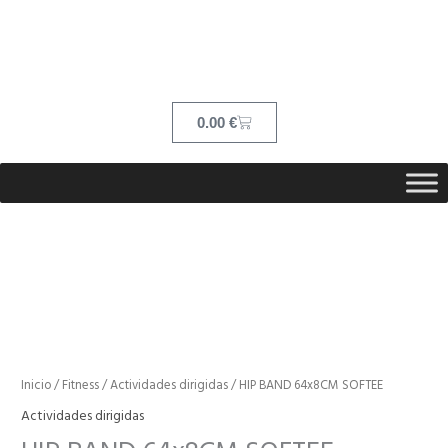
Ir
contenido
al
contenido
Cart
0.00
€
HIP
BAND
64x8CM
SOFTEE
cantidad
Inicio
/
Fitness
/
Actividades dirigidas
/ HIP BAND 64x8CM SOFTEE
Actividades dirigidas