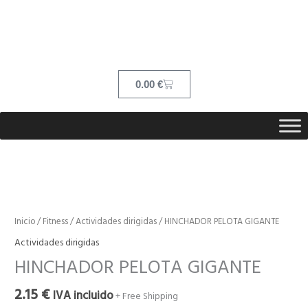
Ir
contenido
al
contenido
Cart
0.00
€
HINCHADOR
PELOTA
GIGANTE
Inicio
/
Fitness
/
Actividades dirigidas
/ HINCHADOR PELOTA GIGANTE
cantidad
Actividades dirigidas
HINCHADOR PELOTA GIGANTE
2.15
€
IVA incluido
+ Free Shipping