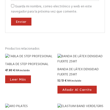
Guarda mi nombre, correo electrónico y web en este
navegador para la próxima vez que comente.
Productos relacionados
TABLA DE STEP PROFESIONAL
BANDA DE LÁTEX DENSIDAD
47.80
€
IVA incluido
FUERTE 25MT
Leer Más
52.13
€
IVA incluido
Añadir Al Carrito
Este