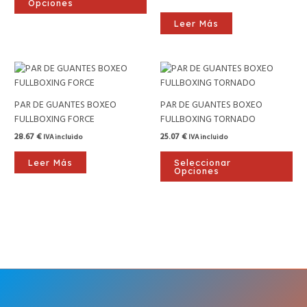
Las
Opciones
opciones
Leer Más
se
pueden
elegir
Est
en
pro
la
tie
página
PAR DE GUANTES BOXEO
PAR DE GUANTES BOXEO
múl
de
FULLBOXING FORCE
FULLBOXING TORNADO
var
producto
28.67
€
25.07
€
IVA incluido
IVA incluido
Las
opc
Leer Más
Seleccionar
se
Opciones
pu
ele
en
la
pág
de
pro