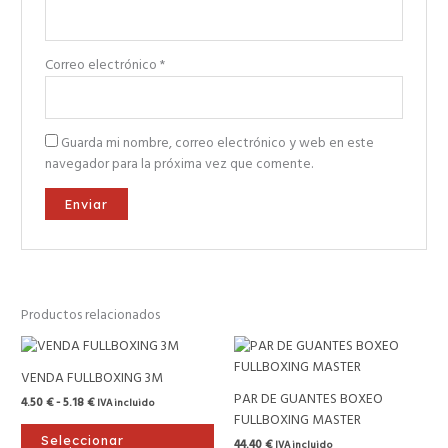
Correo electrónico
*
Guarda mi nombre, correo electrónico y web en este
navegador para la próxima vez que comente.
Productos relacionados
Rango
Este
de
producto
precios:
VENDA FULLBOXING 3M
tiene
desde
PAR DE GUANTES BOXEO
4.50
€
-
5.18
€
IVA incluido
4.50 €
múltiples
FULLBOXING MASTER
hasta
variantes.
5.18 €
Seleccionar
44.40
€
IVA incluido