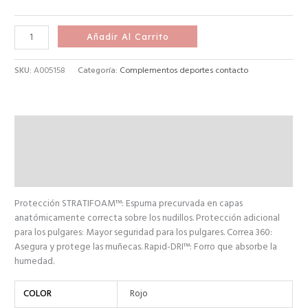
Añadir Al Carrito
SKU:
A005158
Categoría:
Complementos deportes contacto
Descripción
Información adicional
Valoraciones (0)
Protección STRATIFOAM™: Espuma precurvada en capas
anatómicamente correcta sobre los nudillos. Protección adicional
para los pulgares: Mayor seguridad para los pulgares. Correa 360:
Asegura y protege las muñecas. Rapid-DRI™: Forro que absorbe la
humedad.
COLOR
Rojo