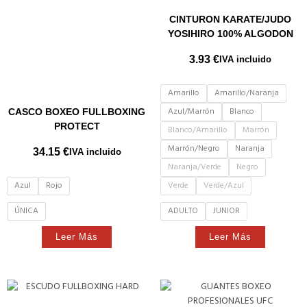
CINTURON KARATE/JUDO
YOSIHIRO 100% ALGODON
3.93
€
IVA incluido
Amarillo
Amarillo/Naranja
Azul/Marrón
Blanco
CASCO BOXEO FULLBOXING
PROTECT
Blanco/Amarillo
Marrón
Marrón/Negro
Naranja
34.15
€
IVA incluido
Naranja/Verde
Negro
Azul
Rojo
Verde
Verde/Azul
ÚNICA
ADULTO
JUNIOR
Leer Más
Leer Más