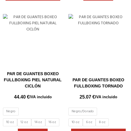
Este
producto
tiene
múltiples
variantes.
Las
opciones
se
pueden
elegir
PAR DE GUANTES BOXEO
en
FULLBOXING PIEL NATURAL
PAR DE GUANTES BOXEO
la
CICLÓN
FULLBOXING TORNADO
página
de
44.40
€
25.07
€
IVA incluido
IVA incluido
producto
Negro
Negro/Dorado
10 oz
12 oz
14 oz
16 oz
10 oz
6 oz
8 oz