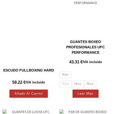
GUANTES BOXEO
PROFESIONALES UFC
PERFORMANCE
43.31
€
IVA incluido
ESCUDO FULLBOXING HARD
Rojo
59.22
€
IVA incluido
12 oz
14 oz
16 oz
Añadir Al Carrito
Leer Más