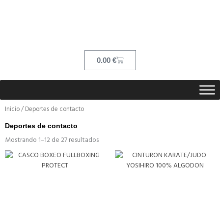
Ir
contenido
al
contenido
Cart
0.00
€
Inicio
/ Deportes de contacto
Deportes de contacto
Mostrando 1–12 de 27 resultados