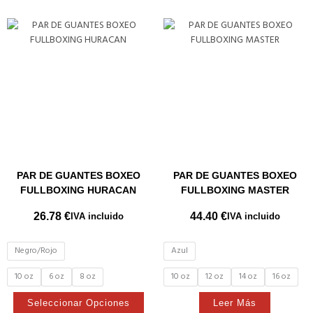
Este
producto
tiene
múltiples
variantes.
Las
opciones
se
pueden
elegir
en
PAR DE GUANTES BOXEO
PAR DE GUANTES BOXEO
la
FULLBOXING HURACAN
FULLBOXING MASTER
página
de
26.78
€
44.40
€
IVA incluido
IVA incluido
producto
Negro/Rojo
Azul
10 oz
6 oz
8 oz
10 oz
12 oz
14 oz
16 oz
Seleccionar Opciones
Leer Más