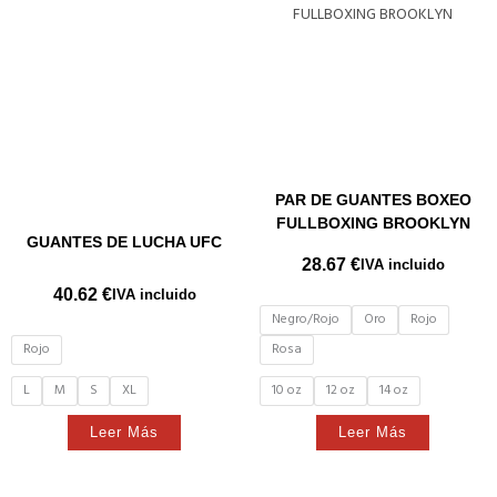
PAR DE GUANTES BOXEO
FULLBOXING BROOKLYN
GUANTES DE LUCHA UFC
28.67
€
IVA incluido
40.62
€
IVA incluido
Negro/Rojo
Oro
Rojo
Rojo
Rosa
L
M
S
XL
10 oz
12 oz
14 oz
Leer Más
Leer Más