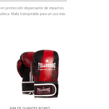
 con protección dispersante de impactos.
muñeca. Malla transpirable para un uso más
Este
producto
tiene
múltiples
variantes.
Las
opciones
se
pueden
elegir
en
PAR DE GUANTES BOXEO