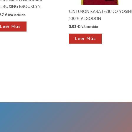
LLBOXING BROOKLYN
CINTURON KARATE/JUDO YOSIH
.67
€
IVA incluido
100% ALGODON
3.93
€
Leer Más
IVA incluido
Leer Más