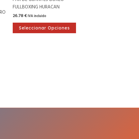
la
FULLBOXING HURACAN
página
IRO
26.78
€
IVA incluido
de
producto
Seleccionar Opciones