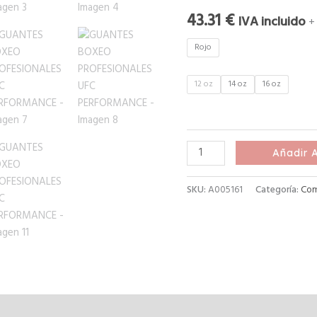
43.31
€
IVA incluido
+
Rojo
12 oz
14 oz
16 oz
Añadir A
SKU:
A005161
Categoría:
Com
aloraciones (0)