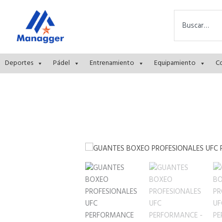
Ir
contenido
Search
al
contenido
Deportes
Pádel
Entrenamiento
Equipamiento
C