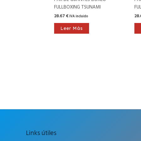
FULLBOXING TSUNAMI
FU
28.67
€
28
IVA incluido
Leer Más
Links útiles