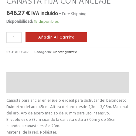
CANASTA FIJA CON ANCLAJE
646.27
€
IVA incluido
+ Free Shipping
Disponibilidad:
19 disponibles
Añadir Al Carrito
SKU:
A005467
Categoría:
Uncategorized
Descripción
Valoraciones (0)
Canasta para anclar en el suelo e ideal para disfrutar del baloncesto.
Diámetro del aro: 45cm. Altura del aro: desde 2,3m a 3,05m. Material
del aro: Aro de acero macizo de 16 mm para uso intensivo.
El vuelo es de 33cm cuando la canasta está a 3.05m y de 55cm
cuando la canasta está a 2.3m.
Material de la red: Poliéster.