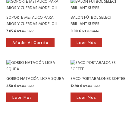
SOPORTE METALICO PARA
BALÓN FÚTBOL SELECT
AROS Y CUERDAS MODELO II
BRILLANT SUPER
7.85
€
0.00
€
IVA incluido
IVA incluido
Añadir Al Carrito
Leer Más
GORRO NATACIÓN LICRA SQUBA
SACO PORTABALONES SOFTEE
2.50
€
12.90
€
IVA incluido
IVA incluido
Leer Más
Leer Más