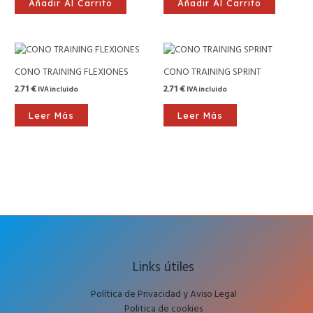
Añadir Al Carrito
Añadir Al Carrito
CONO TRAINING FLEXIONES
CONO TRAINING SPRINT
2.71
€
2.71
€
IVA incluido
IVA incluido
Leer Más
Leer Más
Links útiles
Política de Privacidad y Aviso Legal
Politica de cookies