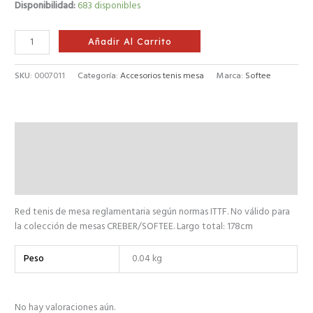
Disponibilidad:
683 disponibles
Añadir Al Carrito
SKU:
0007011
Categoría:
Accesorios tenis mesa
Marca:
Softee
Descripción
Información adicional
Valoraciones (0)
Red tenis de mesa reglamentaria según normas ITTF. No válido para
la colección de mesas CREBER/SOFTEE. Largo total: 178cm
Peso
0.04 kg
No hay valoraciones aún.