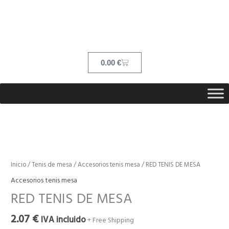
Ir
contenido
al
contenido
Cart
0.00
€
RED
TENIS
DE
Inicio
/
Tenis de mesa
/
Accesorios tenis mesa
/ RED TENIS DE MESA
MESA
Accesorios tenis mesa
cantidad
RED TENIS DE MESA
2.07
€
IVA incluido
+ Free Shipping