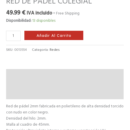
RED DE PÁDEL COLEGIAL
49.99
€
IVA incluido
+ Free Shipping
Disponibilidad:
13 disponibles
Añadir Al Carrito
SKU:
0013554
Categoría:
Redes
Descripción
Información adicional
Valoraciones (0)
Red de pádel 2mm fabricada en polietileno de alta densidad torcido
con nudo en color negro.
Densidad del hilo: 2mm.
Malla al cuadro de 45mm.