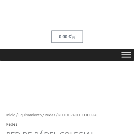
Ir
contenido
al
contenido
Cart
0.00
€
RED
DE
PÁDEL
COLEGIAL
cantidad
Inicio
/
Equipamiento
/
Redes
/ RED DE PÁDEL COLEGIAL
Redes