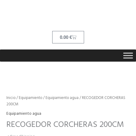
Ir
contenido
al
contenido
Cart
0.00
€
Inicio
/
Equipamiento
/
Equipamiento agua
/ RECOGEDOR CORCHERAS
200CM
Equipamiento agua
RECOGEDOR CORCHERAS 200CM