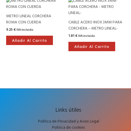
METRO LINEAL CORCHERA
ROMA CON CUERDA
CABLE ACERO INOX 3MM PARA
CORCHERA – METRO LINEAL-
9.25
€
IVA incluido
1.81
€
IVA incluido
Añadir Al Carrito
Añadir Al Carrito
Links útiles
Política de Privacidad y Aviso Legal
Politica de cookies