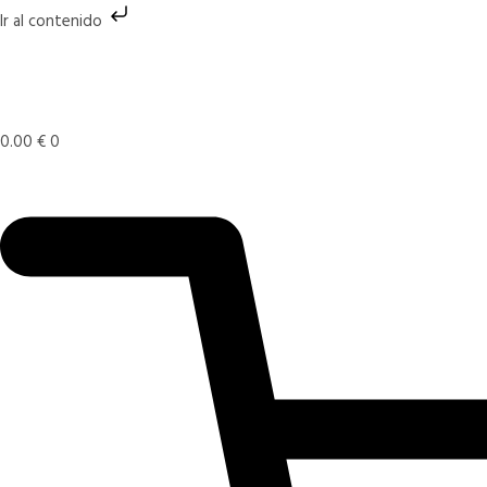
Ir
Ir al contenido
al
contenido
0.00
€
0