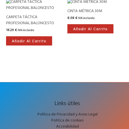
CINTA MÉTRICA 30M
CARPETA TÁCTICA
8.08
€
IVA incluido
PROFESIONAL BALONCESTO
Añadir Al Carrito
14.29
€
IVA incluido
Añadir Al Carrito
Links útiles
Política de Privacidad y Aviso Legal
Politica de cookies
Accesibilidad