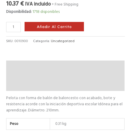
10.37
€
IVA incluido
+ Free Shipping
Disponibilidad:
1718 disponibles
Añadir Al Carrito
SKU:
0010900
Categoría:
Uncategorized
Descripción
Información adicional
Valoraciones (0)
Pelota con forma de balón de baloncesto con acabado, bote y
resistencia acorde con la iniciación deportiva escolar Idónea para el
aprendizaje. Diámetro: 210mm.
Peso
0.31 kg