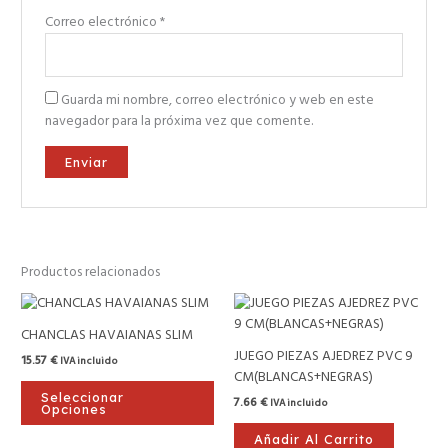
Correo electrónico
*
Guarda mi nombre, correo electrónico y web en este
navegador para la próxima vez que comente.
Productos relacionados
Este
producto
CHANCLAS HAVAIANAS SLIM
tiene
JUEGO PIEZAS AJEDREZ PVC 9
15.57
€
IVA incluido
múltiples
CM(BLANCAS+NEGRAS)
variantes.
Seleccionar
7.66
€
IVA incluido
Las
Opciones
opciones
Añadir Al Carrito