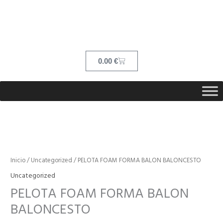
Ir
contenido
al
contenido
Cart
0.00
€
PELOTA
FOAM
FORMA
Inicio
/
Uncategorized
/ PELOTA FOAM FORMA BALON BALONCESTO
BALON
Uncategorized
BALONCESTO
PELOTA FOAM FORMA BALON
cantidad
BALONCESTO