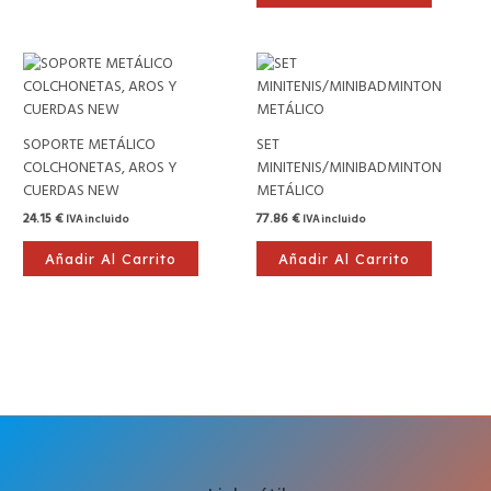
se
pueden
elegir
en
la
página
de
SOPORTE METÁLICO
SET
producto
COLCHONETAS, AROS Y
MINITENIS/MINIBADMINTON
CUERDAS NEW
METÁLICO
24.15
€
77.86
€
IVA incluido
IVA incluido
Añadir Al Carrito
Añadir Al Carrito