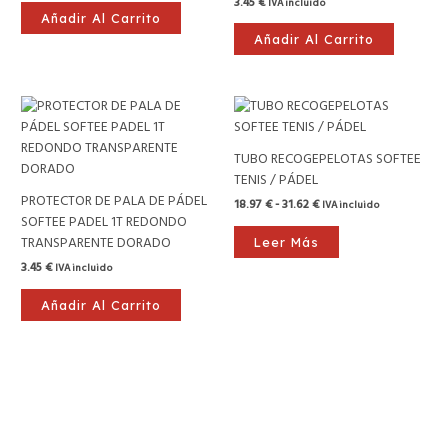
3.45
€
IVA incluido
Añadir Al Carrito
Añadir Al Carrito
Rango
de
precios:
desde
TUBO RECOGEPELOTAS SOFTEE
18.97 €
TENIS / PÁDEL
hasta
31.62 €
PROTECTOR DE PALA DE PÁDEL
18.97
€
-
31.62
€
IVA incluido
SOFTEE PADEL 1T REDONDO
TRANSPARENTE DORADO
Leer Más
3.45
€
IVA incluido
Añadir Al Carrito