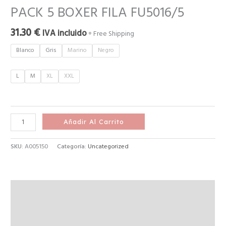
PACK 5 BOXER FILA FU5016/5
31.30
€
IVA incluido
+ Free Shipping
Blanco
Gris
Marino
Negro
L
M
XL
XXL
Añadir Al Carrito
SKU:
A005150
Categoría:
Uncategorized
Descripción
Información adicional
Valoraciones (0)