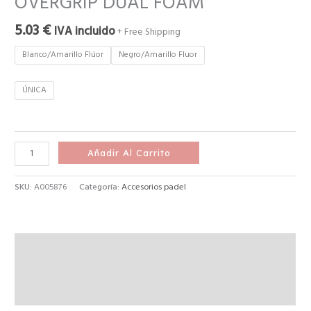
OVERGRIP DUAL FOAM
5.03
€
IVA incluido
+ Free Shipping
Blanco/Amarillo Flúor
Negro/Amarillo Fluor
ÚNICA
Añadir Al Carrito
SKU:
A005876
Categoría:
Accesorios padel
Descripción
Información adicional
Valoraciones (0)