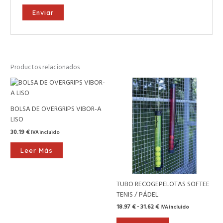
Productos relacionados
Rango
de
precios:
desde
BOLSA DE OVERGRIPS VIBOR-A
18.97 €
LISO
hasta
31.62 €
30.19
€
IVA incluido
Leer Más
TUBO RECOGEPELOTAS SOFTEE
TENIS / PÁDEL
18.97
€
-
31.62
€
IVA incluido