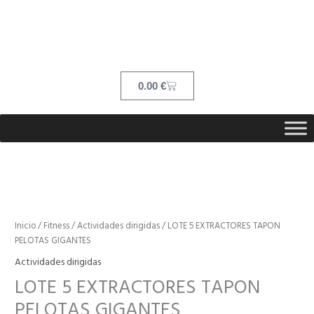
Ir
contenido
al
contenido
Cart
0.00
€
LOTE
5
EXTRACTORES
Inicio
/
Fitness
/
Actividades dirigidas
/ LOTE 5 EXTRACTORES TAPON
TAPON
PELOTAS GIGANTES
PELOTAS
Actividades dirigidas
GIGANTES
LOTE 5 EXTRACTORES TAPON
cantidad
PELOTAS GIGANTES