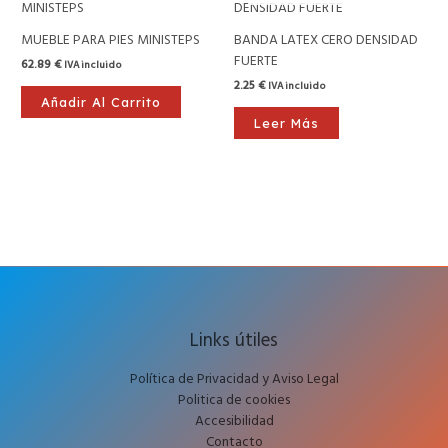
MUEBLE PARA PIES MINISTEPS
BANDA LATEX CERO DENSIDAD
FUERTE
62.89
€
IVA incluido
2.25
€
IVA incluido
Añadir Al Carrito
Leer Más
Links útiles
Política de Privacidad y Aviso Legal
Politica de cookies
Accesibilidad
Contacto