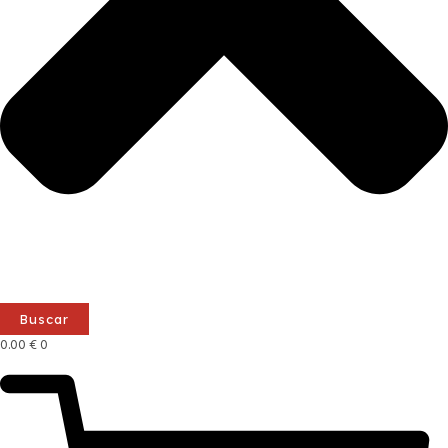
Buscar
0.00
€
0