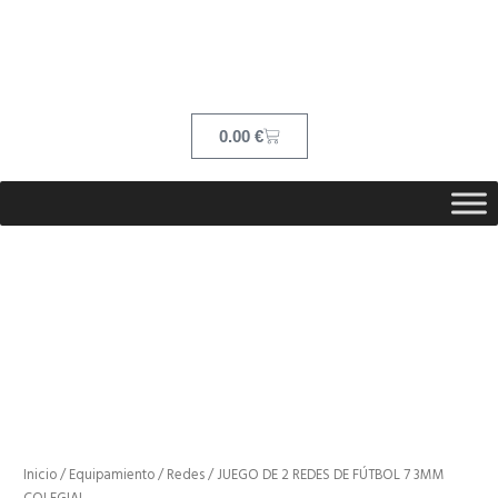
Ir
contenido
al
contenido
Cart
0.00
€
Inicio
/
Equipamiento
/
Redes
/ JUEGO DE 2 REDES DE FÚTBOL 7 3MM