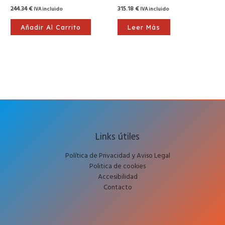
244.34
€
315.18
€
IVA incluido
IVA incluido
Añadir Al Carrito
Leer Más
Links útiles
Política de Privacidad y Aviso Legal
Politica de cookies
Accesibilidad
Contacto