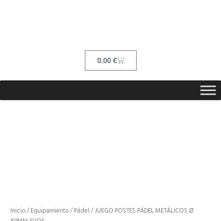
Ir
contenido
al
contenido
Cart
0.00
€
Inicio
/
Equipamiento
/
Pádel
/ JUEGO POSTES PÁDEL METÁLICOS Ø