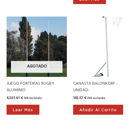
AGOTADO
JUEGO PORTERÍAS RUGBY
CANASTA BALONKORF -
ALUMINIO
UNIDAD-
4,501.61
€
143.57
€
IVA incluido
IVA incluido
Leer Más
Añadir Al Carrito