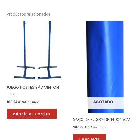
Productos relacionados
JUEGO POSTES BÁDMINTON
FIJOS
108.54
€
AGOTADO
IVA incluido
Añadir Al Carrito
SACO DE RUGBY DE 140X45CM
182.25
€
IVA incluido
Leer Más