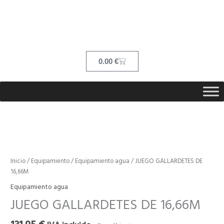
Ir
contenido
al
contenido
Cart
0.00
€
JUEGO
GALLARDETES
DE
Inicio
/
Equipamiento
/
Equipamiento agua
/ JUEGO GALLARDETES DE
16,66M
16,66M
cantidad
Equipamiento agua
JUEGO GALLARDETES DE 16,66M