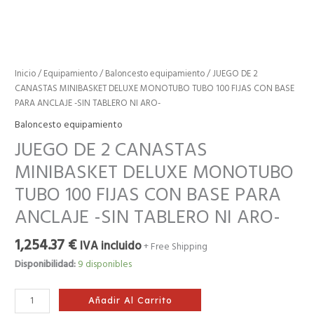
FIJAS
CON
BASE
PARA
ANCLAJE
Inicio
/
Equipamiento
/
Baloncesto equipamiento
/ JUEGO DE 2
-
CANASTAS MINIBASKET DELUXE MONOTUBO TUBO 100 FIJAS CON BASE
SIN
PARA ANCLAJE -SIN TABLERO NI ARO-
TABLERO
Baloncesto equipamiento
NI
JUEGO DE 2 CANASTAS
ARO-
cantidad
MINIBASKET DELUXE MONOTUBO
TUBO 100 FIJAS CON BASE PARA
ANCLAJE -SIN TABLERO NI ARO-
1,254.37
€
IVA incluido
+ Free Shipping
Disponibilidad:
9 disponibles
Añadir Al Carrito