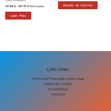
CANTONERAS
Añadir Al Carrito
131.48
€
-
367.55
€
IVA incluido
Leer Más
Links útiles
Política de Privacidad y Aviso Legal
Politica de cookies
Accesibilidad
Contacto