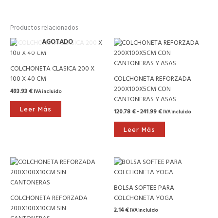
Productos relacionados
Rango
AGOTADO
de
precios:
desde
COLCHONETA CLASICA 200 X
120.78 €
100 X 40 CM
COLCHONETA REFORZADA
hasta
241.99 €
200X100X5CM CON
493.93
€
IVA incluido
CANTONERAS Y ASAS
Leer Más
120.78
€
-
241.99
€
IVA incluido
Leer Más
Rango
de
precios:
desde
BOLSA SOFTEE PARA
131.48 €
COLCHONETA REFORZADA
COLCHONETA YOGA
hasta
367.55 €
200X100X10CM SIN
2.14
€
IVA incluido