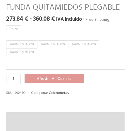
FUNDA QUITAMIEDOS PLEGABLE
273.84
€
-
360.08
€
IVA incluido
+ Free Shipping
Único
300x200x20 cm
300x200x30 cm
300x200x40 cm
300x200x50 cm
Añadir Al Carrito
SKU:
99241Q
Categoría:
Colchonetas
Descripción
Información adicional