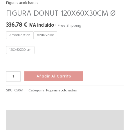
Figuras acolchadas
FIGURA DONUT 120X60X30CM Ø
336.78
€
IVA incluido
+ Free Shipping
Amarillo/Gris
Azul/Verde
120X60X30 cm
Añadir Al Carrito
SKU:
05061
Categoría:
Figuras acolchadas
Descripción
Información adicional