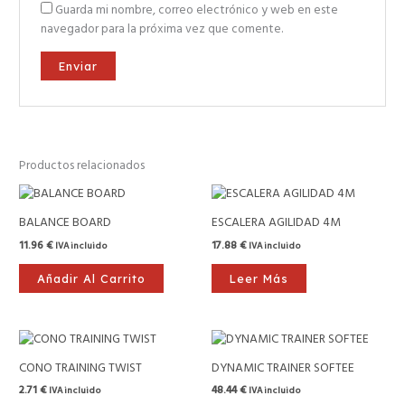
Guarda mi nombre, correo electrónico y web en este
navegador para la próxima vez que comente.
Productos relacionados
BALANCE BOARD
ESCALERA AGILIDAD 4M
11.96
€
17.88
€
IVA incluido
IVA incluido
Añadir Al Carrito
Leer Más
CONO TRAINING TWIST
DYNAMIC TRAINER SOFTEE
2.71
€
48.44
€
IVA incluido
IVA incluido