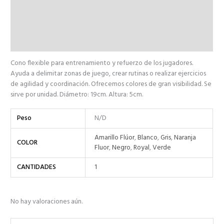
Descripción
Información adicional
Valoraciones (0)
Cono flexible para entrenamiento y refuerzo de los jugadores.
Ayuda a delimitar zonas de juego, crear rutinas o realizar ejercicios
de agilidad y coordinación. Ofrecemos colores de gran visibilidad. Se
sirve por unidad. Diámetro: 19cm. Altura: 5cm.
Peso
N/D
Amarillo Flúor
,
Blanco
,
Gris
,
Naranja
COLOR
Fluor
,
Negro
,
Royal
,
Verde
CANTIDADES
1
No hay valoraciones aún.