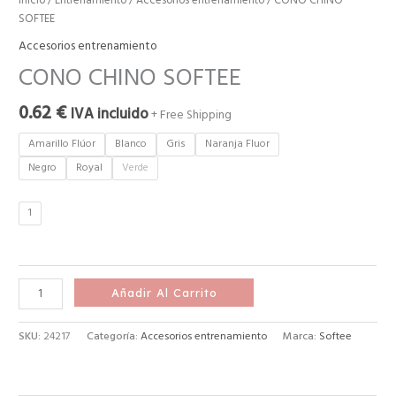
Inicio
/
Entrenamiento
/
Accesorios entrenamiento
/ CONO CHINO
SOFTEE
Accesorios entrenamiento
CONO CHINO SOFTEE
0.62
€
IVA incluido
+ Free Shipping
Amarillo Flúor
Blanco
Gris
Naranja Fluor
Negro
Royal
Verde
1
Añadir Al Carrito
SKU:
24217
Categoría:
Accesorios entrenamiento
Marca:
Softee