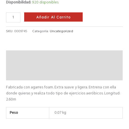
Disponibilidad:
920 disponibles
Añadir Al Carrito
SKU:
0009745
Categoría:
Uncategorized
Descripción
Información adicional
Valoraciones (0)
Fabricada con agarres foam. Extra suave y ligera. Entrena con ella
donde quieras y realiza todo tipo de ejercicios aeróbicos. Longitud:
2.60m
Peso
0.07 kg