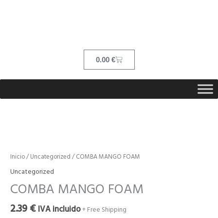
Ir
contenido
al
contenido
Cart
0.00
€
COMBA
MANGO
FOAM
Inicio
/
Uncategorized
/ COMBA MANGO FOAM
cantidad
Uncategorized
COMBA MANGO FOAM
2.39
€
IVA incluido
+ Free Shipping