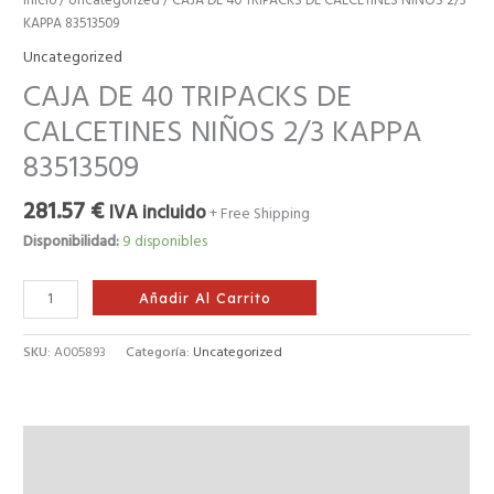
Inicio
/
Uncategorized
/ CAJA DE 40 TRIPACKS DE CALCETINES NIÑOS 2/3
83513509
KAPPA 83513509
cantidad
Uncategorized
CAJA DE 40 TRIPACKS DE
CALCETINES NIÑOS 2/3 KAPPA
83513509
281.57
€
IVA incluido
+ Free Shipping
Disponibilidad:
9 disponibles
Añadir Al Carrito
SKU:
A005893
Categoría:
Uncategorized
Descripción
Valoraciones (0)