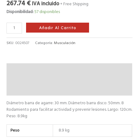
267.74
€
IVA incluido
+ Free Shipping
Disponibilidad:
57 disponibles
Añadir Al Carrito
SKU:
0024507
Categoría:
Musculación
Descripción
Información adicional
Valoraciones (0)
Diámetro barra de agarre: 30 mm. Diámetro barra disco: 50mm. 8
Rodamiento para facilitar actividad y prevenir lesiones. Largo: 120cm.
Peso: 8.9kg
Peso
8.9 kg