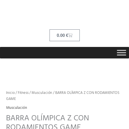
Ir
contenido
al
contenido
Cart
0.00
€
BARRA
OLÍMPICA
Z
Inicio
/
Fitness
/
Musculación
/ BARRA OLÍMPICA Z CON RODAMIENTOS
CON
GAME
RODAMIENTOS
Musculación
GAME
BARRA OLÍMPICA Z CON
cantidad
RODAMIENTOS GAME