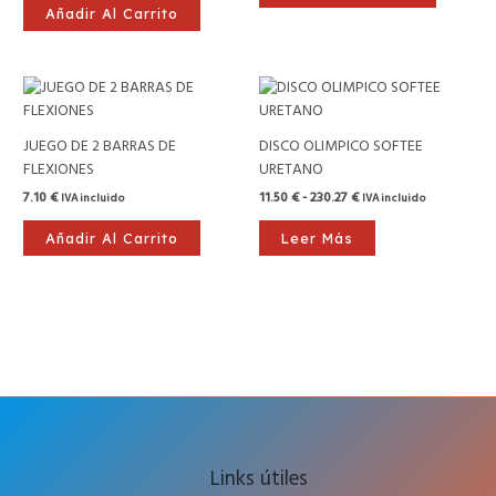
Añadir Al Carrito
Rango
de
precios:
desde
JUEGO DE 2 BARRAS DE
DISCO OLIMPICO SOFTEE
11.50 €
FLEXIONES
URETANO
hasta
230.27 €
7.10
€
11.50
€
-
230.27
€
IVA incluido
IVA incluido
Añadir Al Carrito
Leer Más
Links útiles