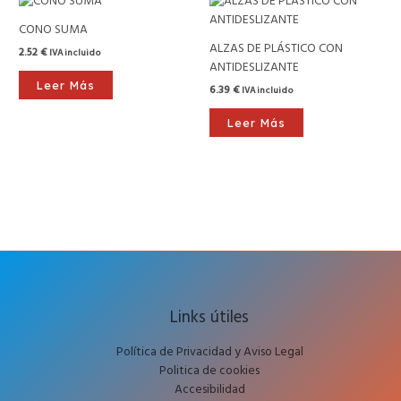
CONO SUMA
ALZAS DE PLÁSTICO CON
2.52
€
IVA incluido
ANTIDESLIZANTE
Leer Más
6.39
€
IVA incluido
Leer Más
Links útiles
Política de Privacidad y Aviso Legal
Politica de cookies
Accesibilidad