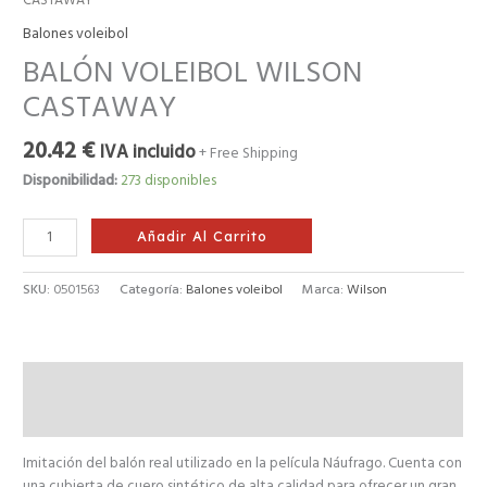
CASTAWAY
Balones voleibol
BALÓN VOLEIBOL WILSON
CASTAWAY
20.42
€
IVA incluido
+ Free Shipping
Disponibilidad:
273 disponibles
Añadir Al Carrito
SKU:
0501563
Categoría:
Balones voleibol
Marca:
Wilson
Descripción
Valoraciones (0)
Imitación del balón real utilizado en la película Náufrago. Cuenta con
una cubierta de cuero sintético de alta calidad para ofrecer un gran