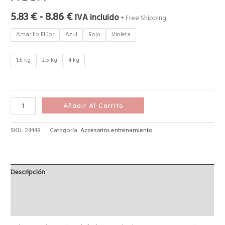
5.83
€
-
8.86
€
IVA incluido
+ Free Shipping
Amarillo Flúor
Azul
Rojo
Violeta
1,5 kg
2,5 kg
4 kg
Añadir Al Carrito
SKU:
24448
Categoría:
Accesorios entrenamiento
Descripción
Información adicional
Valoraciones (0)