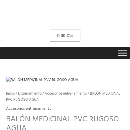
Ir
contenido
al
contenido
Cart
0.00
€
Rango
BALÓN
de
MEDICINAL
precios:
PVC
Inicio
/
Entrenamiento
/
Accesorios entrenamiento
/ BALÓN MEDICINAL
desde
RUGOSO
PVC RUGOSO AGUA
5.83 €
AGUA
hasta
Accesorios entrenamiento
cantidad
8.86 €
BALÓN MEDICINAL PVC RUGOSO
AGUA