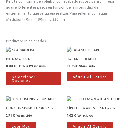
Pelota con forma de voleibol con acabado rugoso para un mejor
agarre. Diferentes pesos en función de la intensidad de
entrenamiento que se quiera realizar. Para rellenar con agua.
Medidas: 140mm, 180mm y 220mm.
Productos relacionados
Rango
Este
de
producto
precios:
PICA MADERA
BALANCE BOARD
tiene
desde
8.08
€
-
11.12
€
11.96
€
IVA incluido
IVA incluido
8.08 €
múltiples
hasta
variantes.
11.12 €
Seleccionar
Añadir Al Carrito
Las
Opciones
opciones
se
pueden
elegir
CONO TRAINING LUMBARES
CÍRCULO MARCAJE ANTI-SLIP
en
la
2.71
€
1.62
€
IVA incluido
IVA incluido
página
Leer Más
Añadir Al Carrito
de