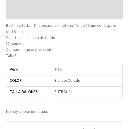
Información adicional
Valoraciones (0)
Balón de fútbol 11 fabricado en material PU de 1,3mm con espesor
de 3,9mm.
Cuenta con cámara de butilo.
32 paneles
Acabado rugoso y satinado.
Talla 5.
Peso
11 kg
COLOR
Blanco/Dorado
TALLA BALONES
FÚTBOL 11
No hay valoraciones aún.