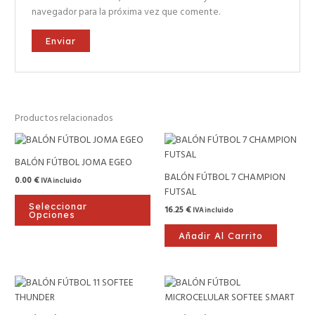
navegador para la próxima vez que comente.
Productos relacionados
Este
producto
BALÓN FÚTBOL JOMA EGEO
tiene
BALÓN FÚTBOL 7 CHAMPION
0.00
€
IVA incluido
múltiples
FUTSAL
variantes.
Seleccionar
16.25
€
IVA incluido
Las
Opciones
opciones
Añadir Al Carrito
se
pueden
elegir
en
la