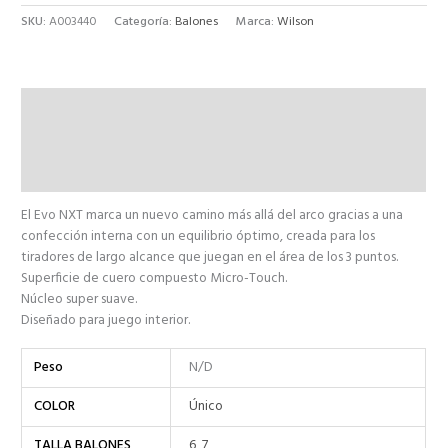
SKU:
A003440
Categoría:
Balones
Marca:
Wilson
Descripción
Información adicional
Valoraciones (0)
El Evo NXT marca un nuevo camino más allá del arco gracias a una
confección interna con un equilibrio óptimo, creada para los
tiradores de largo alcance que juegan en el área de los 3 puntos.
Superficie de cuero compuesto Micro-Touch.
Núcleo super suave.
Diseñado para juego interior.
Peso
N/D
COLOR
Único
TALLA BALONES
6
,
7