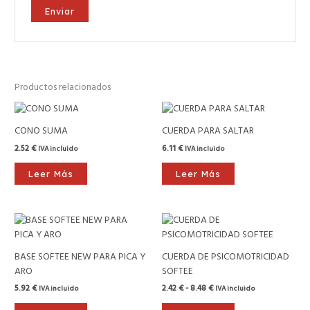
Productos relacionados
CONO SUMA
CUERDA PARA SALTAR
2.52
€
6.11
€
IVA incluido
IVA incluido
Leer Más
Leer Más
Rango
de
precios:
desde
BASE SOFTEE NEW PARA PICA Y
CUERDA DE PSICOMOTRICIDAD
2.42 €
ARO
SOFTEE
hasta
8.48 €
5.92
€
2.42
€
-
8.48
€
IVA incluido
IVA incluido