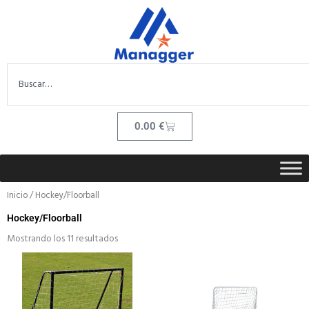
Ir
contenido
al
contenido
Search
Cart
0.00
€
Inicio
/ Hockey/Floorball
Hockey/Floorball
Mostrando los 11 resultados