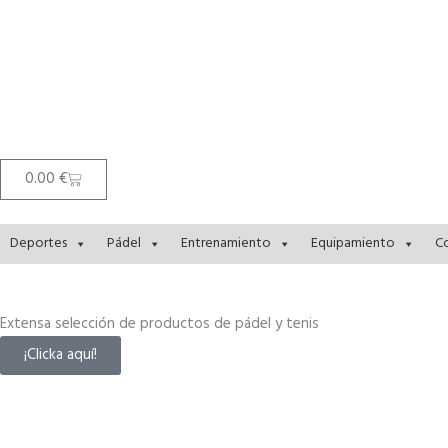
Ir
contenido
al
contenido
Cart
0.00
€
Deportes
Pádel
Entrenamiento
Equipamiento
C
Extensa selección de productos de pádel y tenis
¡Clicka aquí!