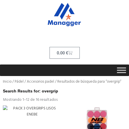
Ir
contenido
al
contenido
Cart
0.00
€
Inicio
/
Pádel
/
Accesorios padel
/ Resultados de búsqueda para “overgrip”
Search Results for: overgrip
Mostrando 1–12 de 16 resultados